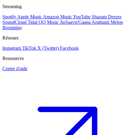
Streaming
Spotify
Apple Music
Amazon Music
YouTube
Shazam
Deezer
SoundCloud
Tidal
QQ Music
JioSaavn/Gaana
Anghami
Melon
Boomplay
Réseaux
Instagram
TikTok
X (Twitter)
Facebook
Ressources
Centre d'aide