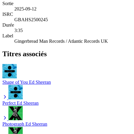
Sortie
2025-09-12
ISRC
GBAHS2500245
Durée
3:35
Label
Gingerbread Man Records / Atlantic Records UK
Titres associés
Shape of You
Ed Sheeran
Perfect
Ed Sheeran
Photograph
Ed Sheeran