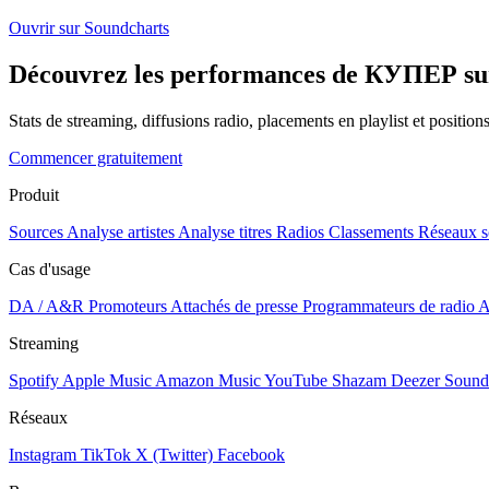
Ouvrir sur Soundcharts
Découvrez les performances de КУПЕР sur 
Stats de streaming, diffusions radio, placements en playlist et positio
Commencer gratuitement
Produit
Sources
Analyse artistes
Analyse titres
Radios
Classements
Réseaux s
Cas d'usage
DA / A&R
Promoteurs
Attachés de presse
Programmateurs de radio
A
Streaming
Spotify
Apple Music
Amazon Music
YouTube
Shazam
Deezer
Sound
Réseaux
Instagram
TikTok
X (Twitter)
Facebook