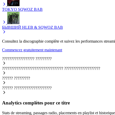
TOKYO
SQWOZ BAB
БЫВШИЙ
HLEB & SQWOZ BAB
Consultez la discographie complète et suivez les performances streami
Commencez gratuitement maintenant
??????????????????
?????????
??????????????????????????????????
????????????????????
??????
?????????
??????
?????????????????????
Analytics complètes pour ce titre
Stats de streaming, passages radio, placements en playlist et historique