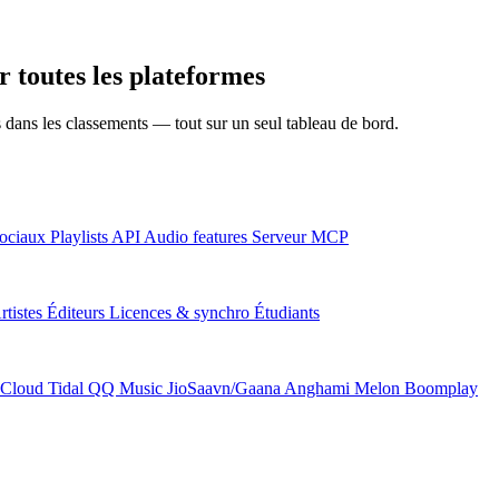
toutes les plateformes
ns dans les classements — tout sur un seul tableau de bord.
ociaux
Playlists
API
Audio features
Serveur MCP
rtistes
Éditeurs
Licences & synchro
Étudiants
Cloud
Tidal
QQ Music
JioSaavn/Gaana
Anghami
Melon
Boomplay