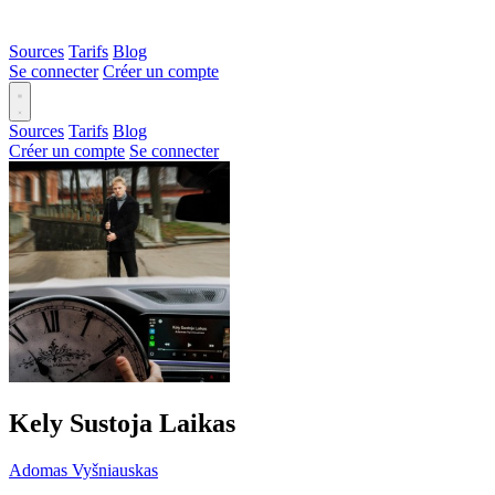
Sources
Tarifs
Blog
Se connecter
Créer un compte
Sources
Tarifs
Blog
Créer un compte
Se connecter
Kely Sustoja Laikas
Adomas Vyšniauskas