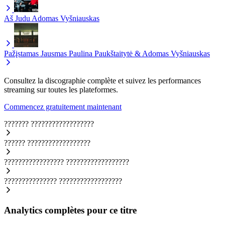
Aš Judu
Adomas Vyšniauskas
Pažįstamas Jausmas
Paulina Paukštaitytė & Adomas Vyšniauskas
Consultez la discographie complète et suivez les performances
streaming sur toutes les plateformes.
Commencez gratuitement maintenant
???????
??????????????????
??????
??????????????????
?????????????????
??????????????????
???????????????
??????????????????
Analytics complètes pour ce titre