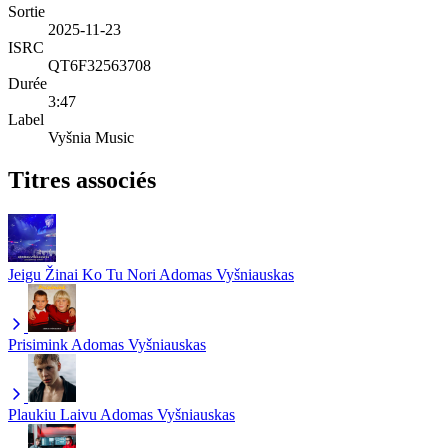
Sortie
2025-11-23
ISRC
QT6F32563708
Durée
3:47
Label
Vyšnia Music
Titres associés
Jeigu Žinai Ko Tu Nori
Adomas Vyšniauskas
Prisimink
Adomas Vyšniauskas
Plaukiu Laivu
Adomas Vyšniauskas