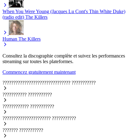
When You Were Young (Jacques Lu Cont's Thin White Duke)
(radio edit)
The Killers
Human
The Killers
Consultez la discographie complète et suivez les performances
streaming sur toutes les plateformes.
Commencez gratuitement maintenant
???????????????????????????????
???????????
???????????
???????????
????????????
???????????
??????????????????????
???????????
???????
???????????