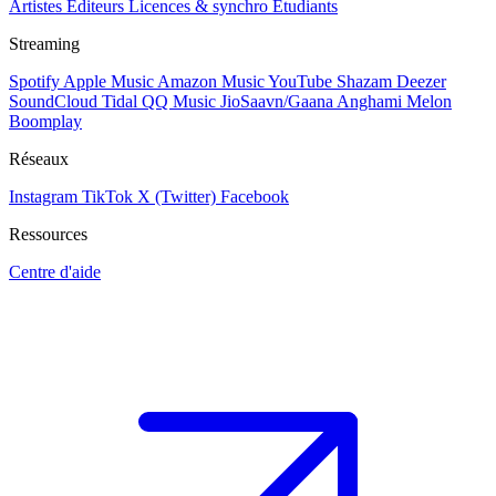
Artistes
Éditeurs
Licences & synchro
Étudiants
Streaming
Spotify
Apple Music
Amazon Music
YouTube
Shazam
Deezer
SoundCloud
Tidal
QQ Music
JioSaavn/Gaana
Anghami
Melon
Boomplay
Réseaux
Instagram
TikTok
X (Twitter)
Facebook
Ressources
Centre d'aide