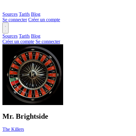
Sources
Tarifs
Blog
Se connecter
Créer un compte
Sources
Tarifs
Blog
Créer un compte
Se connecter
Mr. Brightside
The Killers