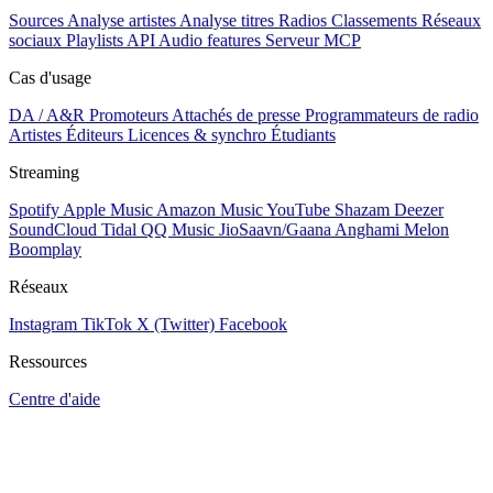
Sources
Analyse artistes
Analyse titres
Radios
Classements
Réseaux
sociaux
Playlists
API
Audio features
Serveur MCP
Cas d'usage
DA / A&R
Promoteurs
Attachés de presse
Programmateurs de radio
Artistes
Éditeurs
Licences & synchro
Étudiants
Streaming
Spotify
Apple Music
Amazon Music
YouTube
Shazam
Deezer
SoundCloud
Tidal
QQ Music
JioSaavn/Gaana
Anghami
Melon
Boomplay
Réseaux
Instagram
TikTok
X (Twitter)
Facebook
Ressources
Centre d'aide