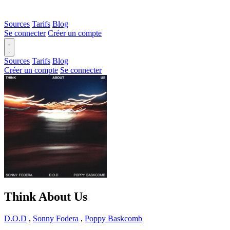
Sources
Tarifs
Blog
Se connecter
Créer un compte
Sources
Tarifs
Blog
Créer un compte
Se connecter
Think About Us
D.O.D
,
Sonny Fodera
,
Poppy Baskcomb