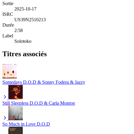
Sortie
2025-10-17
ISRC
US39N2510213
Durée
2:58
Label
Solotoko
Titres associés
Somedays
D.O.D & Sonny Fodera & Jazzy
Still Sleepless
D.O.D & Carla Monroe
So Much in Love
D.O.D