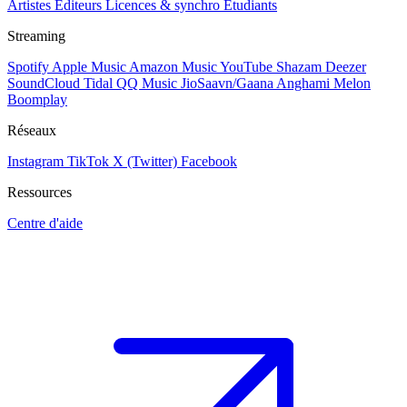
Artistes
Éditeurs
Licences & synchro
Étudiants
Streaming
Spotify
Apple Music
Amazon Music
YouTube
Shazam
Deezer
SoundCloud
Tidal
QQ Music
JioSaavn/Gaana
Anghami
Melon
Boomplay
Réseaux
Instagram
TikTok
X (Twitter)
Facebook
Ressources
Centre d'aide