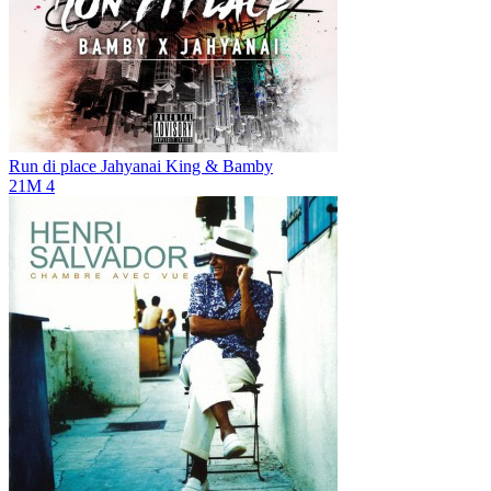
Run di place
Jahyanai King & Bamby
21M
4