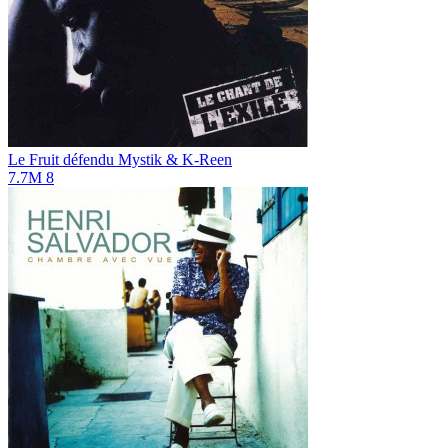
Le Fruit défendu
Mystik & K-Reen
7.7M
8