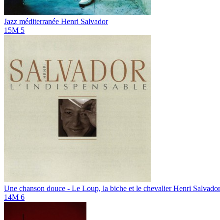
Jazz méditerranée
Henri Salvador
15M
5
Une chanson douce - Le Loup, la biche et le chevalier
Henri Salvado
14M
6