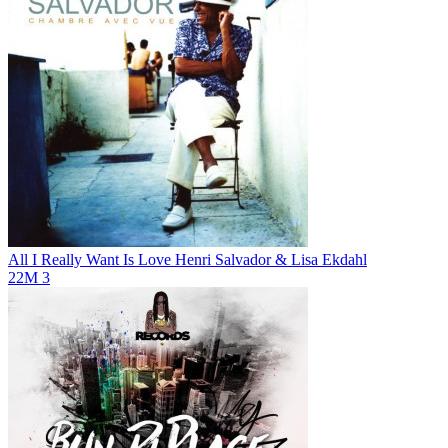
All I Really Want Is Love
Henri Salvador & Lisa Ekdahl
22M
3