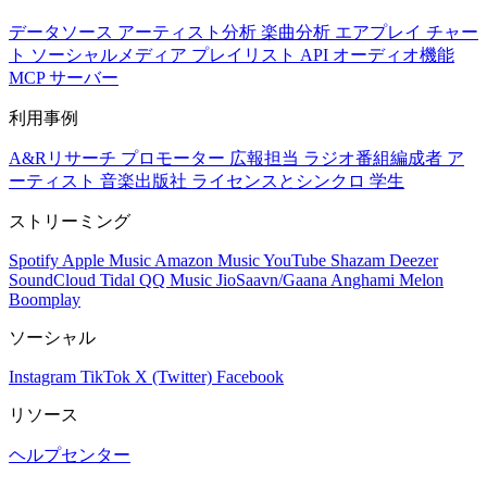
データソース
アーティスト分析
楽曲分析
エアプレイ
チャー
ト
ソーシャルメディア
プレイリスト
API
オーディオ機能
MCP サーバー
利用事例
A&Rリサーチ
プロモーター
広報担当
ラジオ番組編成者
ア
ーティスト
音楽出版社
ライセンスとシンクロ
学生
ストリーミング
Spotify
Apple Music
Amazon Music
YouTube
Shazam
Deezer
SoundCloud
Tidal
QQ Music
JioSaavn/Gaana
Anghami
Melon
Boomplay
ソーシャル
Instagram
TikTok
X (Twitter)
Facebook
リソース
ヘルプセンター