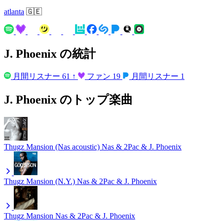
atlanta
🇬🇪
J. Phoenix の統計
月間リスナー
61
↑
ファン
19
月間リスナー
1
J. Phoenix のトップ楽曲
Thugz Mansion (Nas acoustic)
Nas & 2Pac & J. Phoenix
Thugz Mansion (N.Y.)
Nas & 2Pac & J. Phoenix
Thugz Mansion
Nas & 2Pac & J. Phoenix