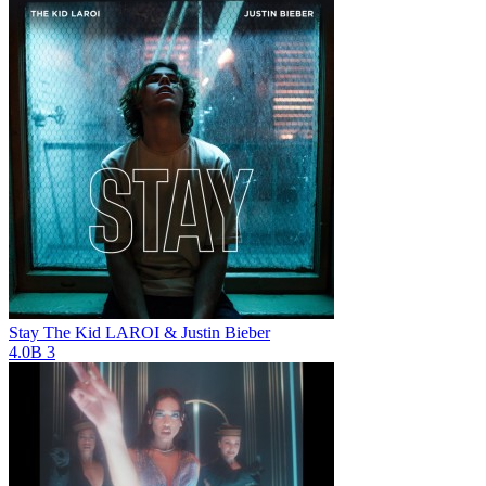
Stay
The Kid LAROI & Justin Bieber
4.0B
3