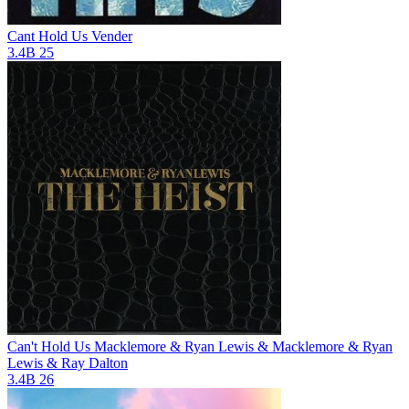
Cant Hold Us
Vender
3.4B
25
Can't Hold Us
Macklemore & Ryan Lewis & Macklemore & Ryan
Lewis & Ray Dalton
3.4B
26