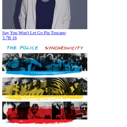
Say You Won't Let Go
Pia Toscano
3.7B
16