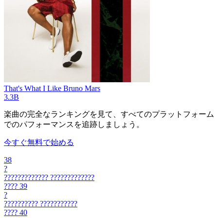
That's What I Like
Bruno Mars
3.3B
楽曲の完全なランキングを見て、すべてのプラットフォーム
でのパフォーマンスを追跡しましょう。
今すぐ無料で始める
38
?
?????????????
?????????????
????
39
?
??????????
???????????
????
40