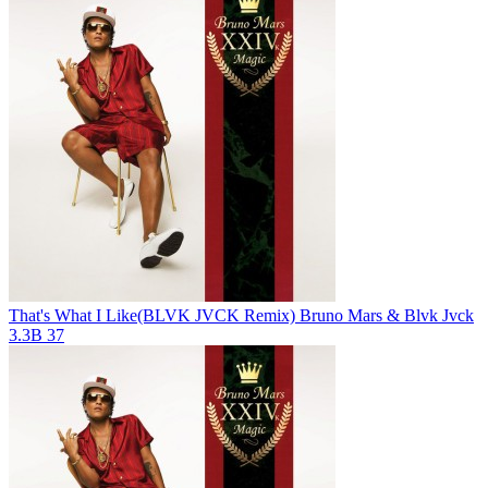
That's What I Like(BLVK JVCK Remix)
Bruno Mars & Blvk Jvck
3.3B
37