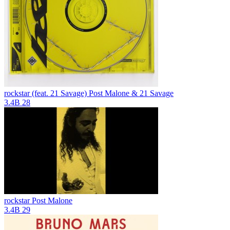
rockstar (feat. 21 Savage)
Post Malone & 21 Savage
3.4B
28
rockstar
Post Malone
3.4B
29