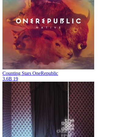
Counting Stars
OneRepublic
3.6B
19