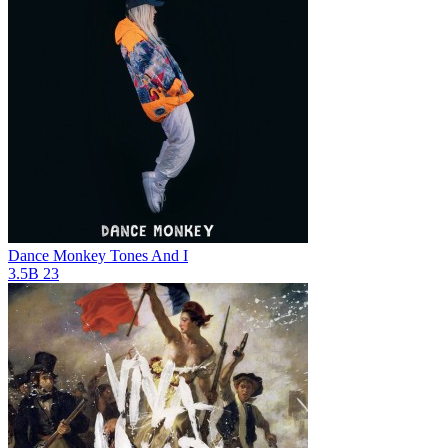
Dance Monkey
Tones And I
3.5B
23