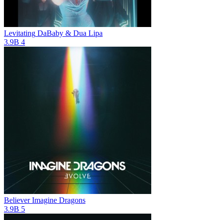
Levitating
DaBaby & Dua Lipa
3.9B
4
Believer
Imagine Dragons
3.9B
5