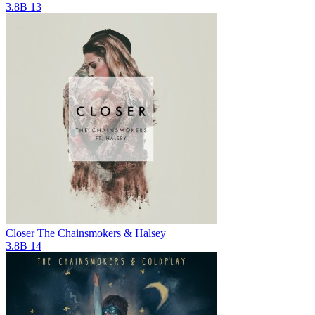
3.8B
13
Closer
The Chainsmokers & Halsey
3.8B
14