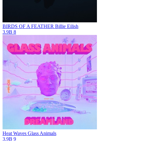
BIRDS OF A FEATHER
Billie Eilish
3.9B
8
Heat Waves
Glass Animals
3.9B
9