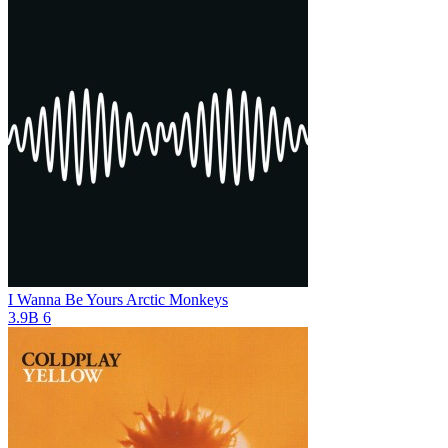
I Wanna Be Yours
Arctic Monkeys
3.9B
6