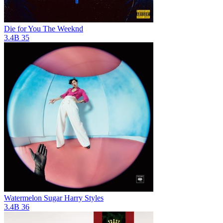
Die for You
The Weeknd
3.4B
35
Watermelon Sugar
Harry Styles
3.4B
36