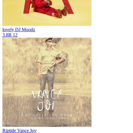
lovely
DJ Moodz
3.8B
12
Riptide
Vance Joy