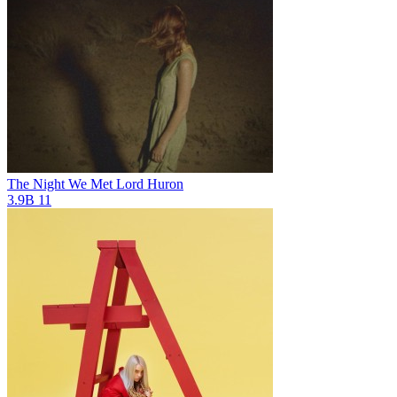
The Night We Met
Lord Huron
3.9B
11