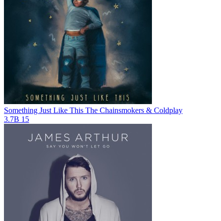
Something Just Like This
The Chainsmokers & Coldplay
3.7B
15