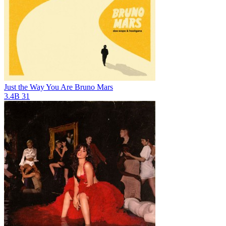
Just the Way You Are
Bruno Mars
3.4B
31