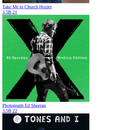
Take Me to Church
Hozier
3.5B
21
Photograph
Ed Sheeran
3.5B
22