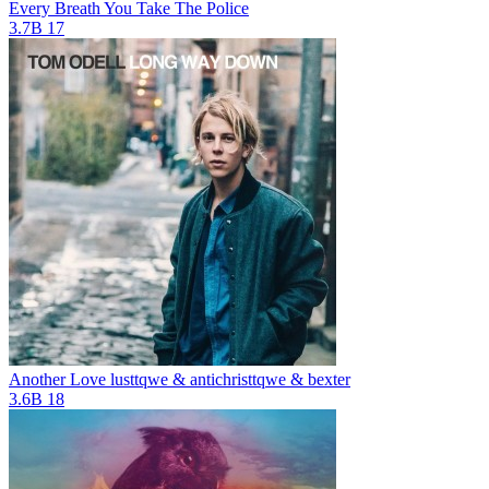
Every Breath You Take
The Police
3.7B
17
Another Love
lusttqwe & antichristtqwe & bexter
3.6B
18