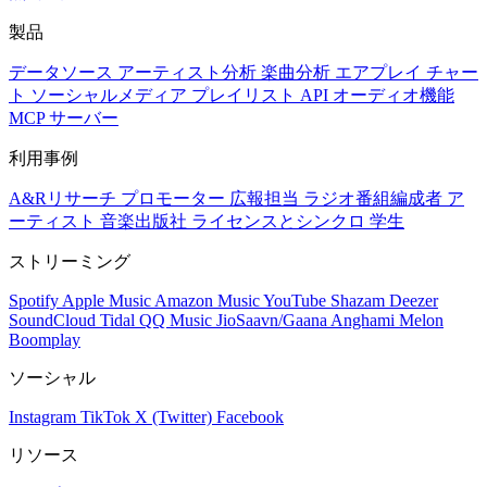
製品
データソース
アーティスト分析
楽曲分析
エアプレイ
チャー
ト
ソーシャルメディア
プレイリスト
API
オーディオ機能
MCP サーバー
利用事例
A&Rリサーチ
プロモーター
広報担当
ラジオ番組編成者
ア
ーティスト
音楽出版社
ライセンスとシンクロ
学生
ストリーミング
Spotify
Apple Music
Amazon Music
YouTube
Shazam
Deezer
SoundCloud
Tidal
QQ Music
JioSaavn/Gaana
Anghami
Melon
Boomplay
ソーシャル
Instagram
TikTok
X (Twitter)
Facebook
リソース