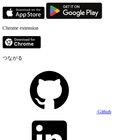
Chrome extension
つながる
Github