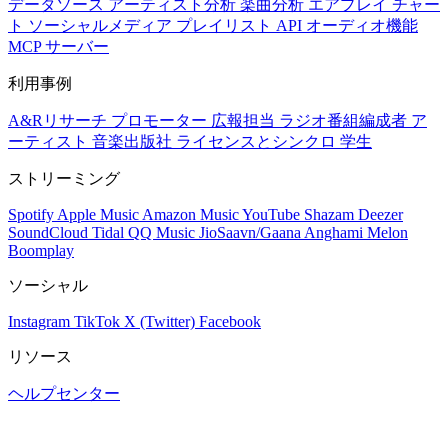
データソース
アーティスト分析
楽曲分析
エアプレイ
チャー
ト
ソーシャルメディア
プレイリスト
API
オーディオ機能
MCP サーバー
利用事例
A&Rリサーチ
プロモーター
広報担当
ラジオ番組編成者
ア
ーティスト
音楽出版社
ライセンスとシンクロ
学生
ストリーミング
Spotify
Apple Music
Amazon Music
YouTube
Shazam
Deezer
SoundCloud
Tidal
QQ Music
JioSaavn/Gaana
Anghami
Melon
Boomplay
ソーシャル
Instagram
TikTok
X (Twitter)
Facebook
リソース
ヘルプセンター