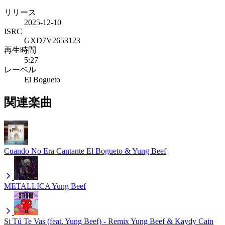
リリース
2025-12-10
ISRC
GXD7V2653123
再生時間
5:27
レーベル
El Bogueto
関連楽曲
Cuando No Era Cantante
El Bogueto & Yung Beef
METALLICA
Yung Beef
Si Tú Te Vas (feat. Yung Beef) - Remix
Yung Beef & Kaydy Cain