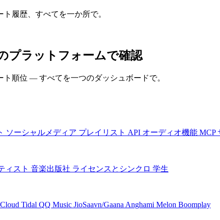
ート履歴、すべてを一か所で。
すべてのプラットフォームで確認
ト順位 — すべてを一つのダッシュボードで。
ト
ソーシャルメディア
プレイリスト
API
オーディオ機能
MCP
ティスト
音楽出版社
ライセンスとシンクロ
学生
Cloud
Tidal
QQ Music
JioSaavn/Gaana
Anghami
Melon
Boomplay