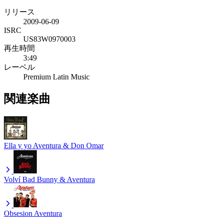
リリース
2009-06-09
ISRC
US83W0970003
再生時間
3:49
レーベル
Premium Latin Music
関連楽曲
Ella y yo
Aventura & Don Omar
Volví
Bad Bunny & Aventura
Obsesion
Aventura