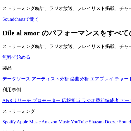
ストリーミング統計、ラジオ放送、プレイリスト掲載、チャ
Soundchartsで開く
Dile al amor のパフォーマンスを
ストリーミング統計、ラジオ放送、プレイリスト掲載、チャー
無料で始める
製品
データソース
アーティスト分析
楽曲分析
エアプレイ
チャー
利用事例
A&Rリサーチ
プロモーター
広報担当
ラジオ番組編成者
アー
ストリーミング
Spotify
Apple Music
Amazon Music
YouTube
Shazam
Deezer
Sound