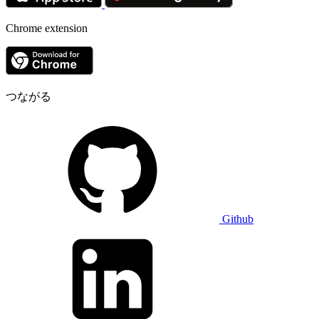
Chrome extension
つながる
Github