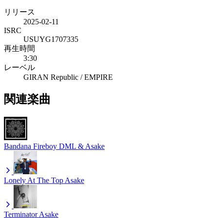
リリース
2025-02-11
ISRC
USUYG1707335
再生時間
3:30
レーベル
GIRAN Republic / EMPIRE
関連楽曲
Bandana
Fireboy DML & Asake
Lonely At The Top
Asake
Terminator
Asake