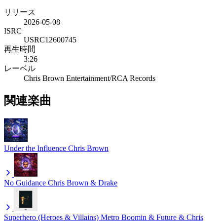
リリース
2026-05-08
ISRC
USRC12600745
再生時間
3:26
レーベル
Chris Brown Entertainment/RCA Records
関連楽曲
Under the Influence
Chris Brown
No Guidance
Chris Brown & Drake
Superhero (Heroes & Villains)
Metro Boomin & Future & Chris