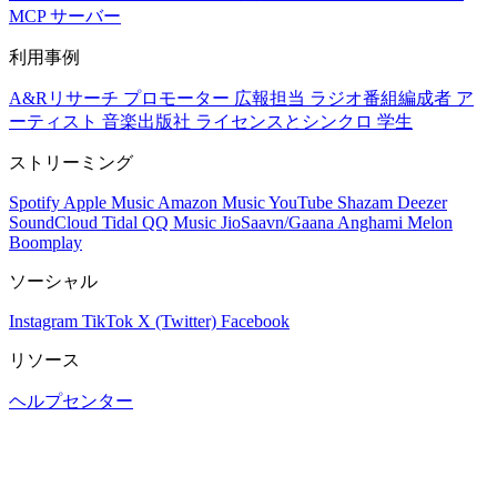
MCP サーバー
利用事例
A&Rリサーチ
プロモーター
広報担当
ラジオ番組編成者
ア
ーティスト
音楽出版社
ライセンスとシンクロ
学生
ストリーミング
Spotify
Apple Music
Amazon Music
YouTube
Shazam
Deezer
SoundCloud
Tidal
QQ Music
JioSaavn/Gaana
Anghami
Melon
Boomplay
ソーシャル
Instagram
TikTok
X (Twitter)
Facebook
リソース
ヘルプセンター