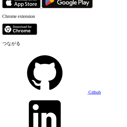
Chrome extension
つながる
Github