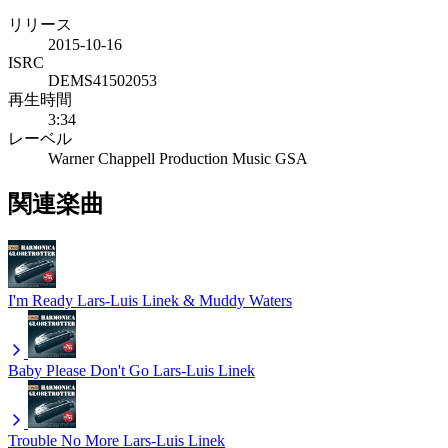
リリース
2015-10-16
ISRC
DEMS41502053
再生時間
3:34
レーベル
Warner Chappell Production Music GSA
関連楽曲
I'm Ready
Lars-Luis Linek & Muddy Waters
Baby Please Don't Go
Lars-Luis Linek
Trouble No More
Lars-Luis Linek