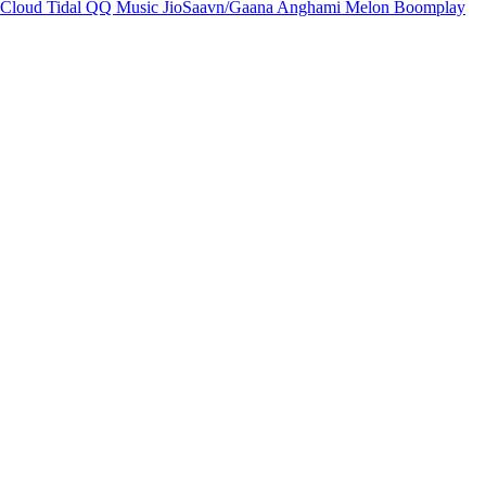
Cloud
Tidal
QQ Music
JioSaavn/Gaana
Anghami
Melon
Boomplay