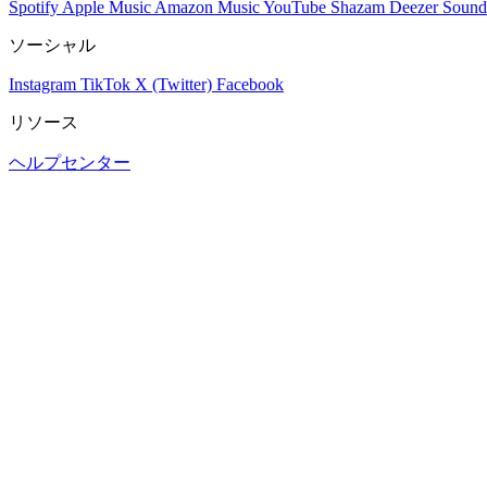
Spotify
Apple Music
Amazon Music
YouTube
Shazam
Deezer
Sound
ソーシャル
Instagram
TikTok
X (Twitter)
Facebook
リソース
ヘルプセンター