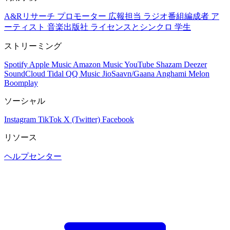
A&Rリサーチ
プロモーター
広報担当
ラジオ番組編成者
ア
ーティスト
音楽出版社
ライセンスとシンクロ
学生
ストリーミング
Spotify
Apple Music
Amazon Music
YouTube
Shazam
Deezer
SoundCloud
Tidal
QQ Music
JioSaavn/Gaana
Anghami
Melon
Boomplay
ソーシャル
Instagram
TikTok
X (Twitter)
Facebook
リソース
ヘルプセンター