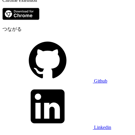
Chrome extension
つながる
Github
Linkedin