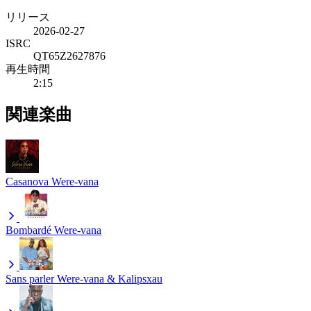
リリース
2026-02-27
ISRC
QT65Z2627876
再生時間
2:15
関連楽曲
Casanova
Were-vana
Bombardé
Were-vana
Sans parler
Were-vana & Kalipsxau