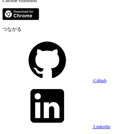
Chrome extension
つながる
Github
Linkedin