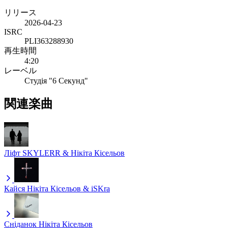
リリース
2026-04-23
ISRC
PLI363288930
再生時間
4:20
レーベル
Cтудія "6 Секунд"
関連楽曲
Ліфт
SKYLERR & Нікіта Кісельов
Кайся
Нікіта Кісельов & iSKra
Сніданок
Нікіта Кісельов