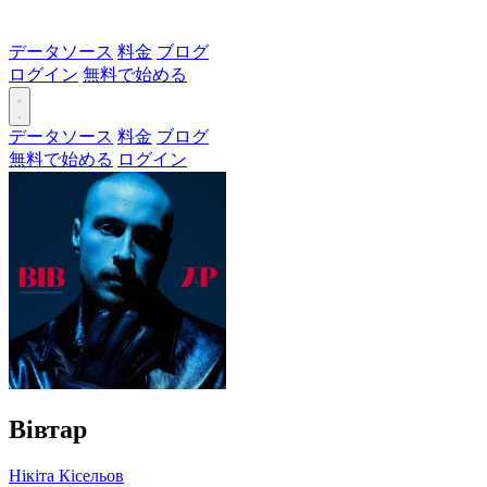
データソース
料金
ブログ
ログイン
無料で始める
データソース
料金
ブログ
無料で始める
ログイン
Вівтар
Нікіта Кісельов