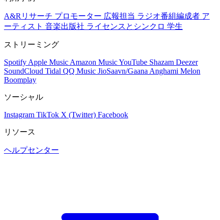
A&Rリサーチ
プロモーター
広報担当
ラジオ番組編成者
ア
ーティスト
音楽出版社
ライセンスとシンクロ
学生
ストリーミング
Spotify
Apple Music
Amazon Music
YouTube
Shazam
Deezer
SoundCloud
Tidal
QQ Music
JioSaavn/Gaana
Anghami
Melon
Boomplay
ソーシャル
Instagram
TikTok
X (Twitter)
Facebook
リソース
ヘルプセンター