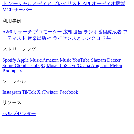
ト
ソーシャルメディア
プレイリスト
API
オーディオ機能
MCP サーバー
利用事例
A&Rリサーチ
プロモーター
広報担当
ラジオ番組編成者
ア
ーティスト
音楽出版社
ライセンスとシンクロ
学生
ストリーミング
Spotify
Apple Music
Amazon Music
YouTube
Shazam
Deezer
SoundCloud
Tidal
QQ Music
JioSaavn/Gaana
Anghami
Melon
Boomplay
ソーシャル
Instagram
TikTok
X (Twitter)
Facebook
リソース
ヘルプセンター