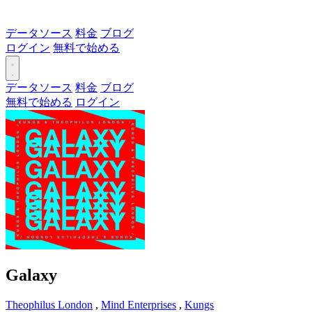
データソース
料金
ブログ
ログイン
無料で始める
データソース
料金
ブログ
無料で始める
ログイン
Galaxy
Theophilus London
,
Mind Enterprises
,
Kungs