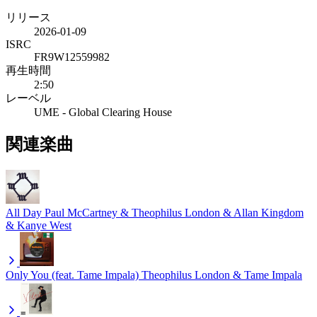
リリース
2026-01-09
ISRC
FR9W12559982
再生時間
2:50
レーベル
UME - Global Clearing House
関連楽曲
All Day
Paul McCartney & Theophilus London & Allan Kingdom
& Kanye West
Only You (feat. Tame Impala)
Theophilus London & Tame Impala