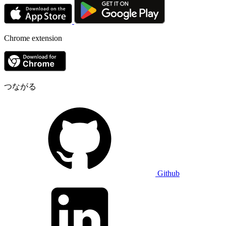
Chrome extension
つながる
Github