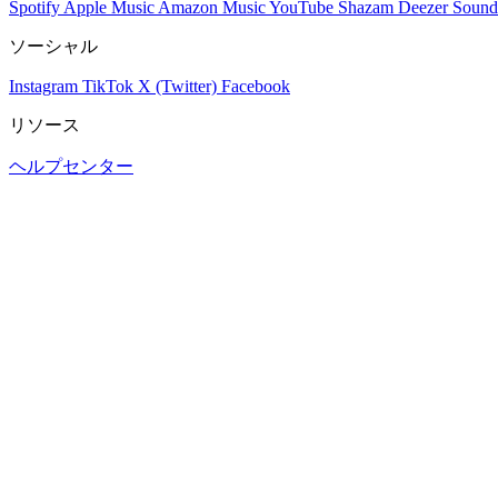
Spotify
Apple Music
Amazon Music
YouTube
Shazam
Deezer
Sound
ソーシャル
Instagram
TikTok
X (Twitter)
Facebook
リソース
ヘルプセンター