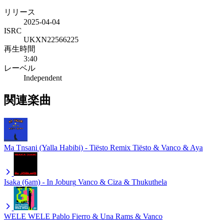
リリース
2025-04-04
ISRC
UKXN22566225
再生時間
3:40
レーベル
Independent
関連楽曲
Ma Tnsani (Yalla Habibi) - Tiësto Remix
Tiësto & Vanco & Aya
Isaka (6am) - In Joburg
Vanco & Ciza & Thukuthela
WELE WELE
Pablo Fierro & Una Rams & Vanco