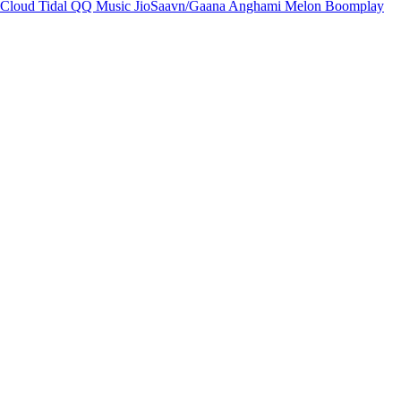
Cloud
Tidal
QQ Music
JioSaavn/Gaana
Anghami
Melon
Boomplay