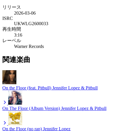
リリース
2026-03-06
ISRC
UKWLG2600033
再生時間
3:16
レーベル
Warner Records
関連楽曲
On the Floor (feat. Pitbull)
Jennifer Lopez & Pitbull
On The Floor (Album Version)
Jennifer Lopez & Pitbull
On the Floor (no rap)
Jennifer Lopez