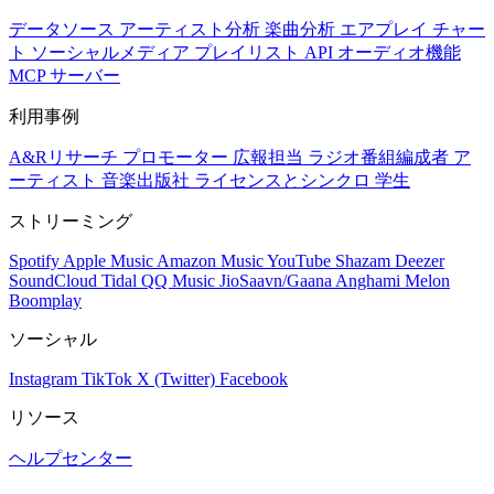
データソース
アーティスト分析
楽曲分析
エアプレイ
チャー
ト
ソーシャルメディア
プレイリスト
API
オーディオ機能
MCP サーバー
利用事例
A&Rリサーチ
プロモーター
広報担当
ラジオ番組編成者
ア
ーティスト
音楽出版社
ライセンスとシンクロ
学生
ストリーミング
Spotify
Apple Music
Amazon Music
YouTube
Shazam
Deezer
SoundCloud
Tidal
QQ Music
JioSaavn/Gaana
Anghami
Melon
Boomplay
ソーシャル
Instagram
TikTok
X (Twitter)
Facebook
リソース
ヘルプセンター