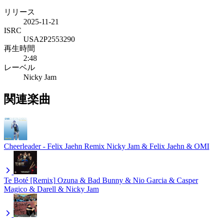
リリース
2025-11-21
ISRC
USA2P2553290
再生時間
2:48
レーベル
Nicky Jam
関連楽曲
Cheerleader - Felix Jaehn Remix
Nicky Jam & Felix Jaehn & OMI
Te Boté [Remix]
Ozuna & Bad Bunny & Nio Garcia & Casper
Magico & Darell & Nicky Jam