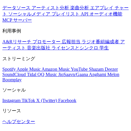
データソース
アーティスト分析
楽曲分析
エアプレイ
チャー
ト
ソーシャルメディア
プレイリスト
API
オーディオ機能
MCP サーバー
利用事例
A&Rリサーチ
プロモーター
広報担当
ラジオ番組編成者
ア
ーティスト
音楽出版社
ライセンスとシンクロ
学生
ストリーミング
Spotify
Apple Music
Amazon Music
YouTube
Shazam
Deezer
SoundCloud
Tidal
QQ Music
JioSaavn/Gaana
Anghami
Melon
Boomplay
ソーシャル
Instagram
TikTok
X (Twitter)
Facebook
リソース
ヘルプセンター