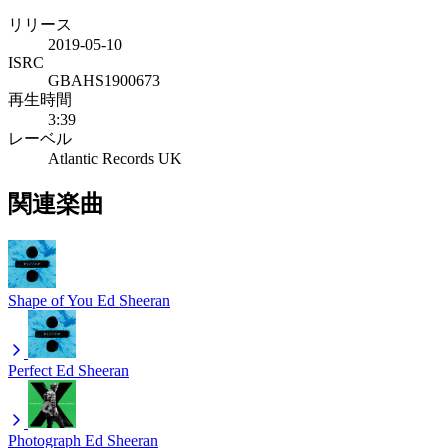
リリース
2019-05-10
ISRC
GBAHS1900673
再生時間
3:39
レーベル
Atlantic Records UK
関連楽曲
Shape of You
Ed Sheeran
Perfect
Ed Sheeran
Photograph
Ed Sheeran