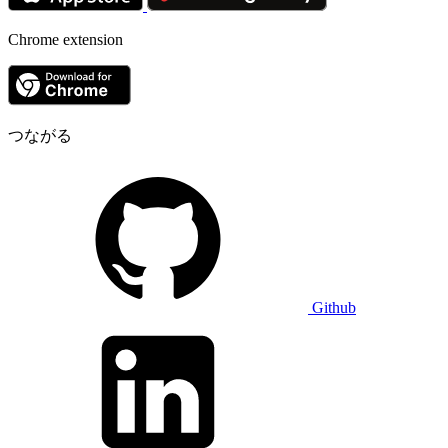
Chrome extension
つながる
Github