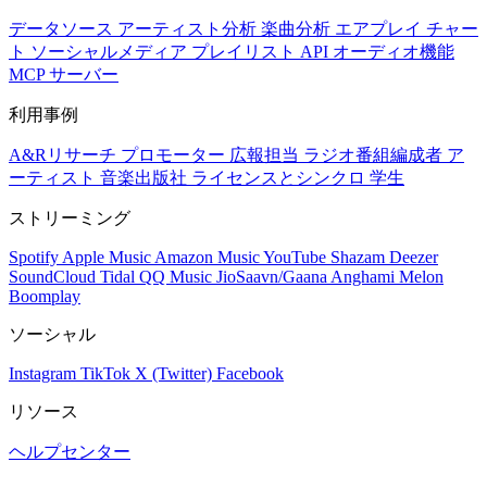
データソース
アーティスト分析
楽曲分析
エアプレイ
チャー
ト
ソーシャルメディア
プレイリスト
API
オーディオ機能
MCP サーバー
利用事例
A&Rリサーチ
プロモーター
広報担当
ラジオ番組編成者
ア
ーティスト
音楽出版社
ライセンスとシンクロ
学生
ストリーミング
Spotify
Apple Music
Amazon Music
YouTube
Shazam
Deezer
SoundCloud
Tidal
QQ Music
JioSaavn/Gaana
Anghami
Melon
Boomplay
ソーシャル
Instagram
TikTok
X (Twitter)
Facebook
リソース
ヘルプセンター