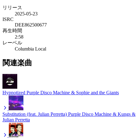
リリース
2025-05-23
ISRC
DEE862500677
再生時間
2:58
レーベル
Columbia Local
関連楽曲
Hypnotized
Purple Disco Machine & Sophie and the Giants
Substitution (feat. Julian Perretta)
Purple Disco Machine & Kungs &
Julian Perretta