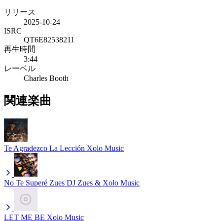
リリース
2025-10-24
ISRC
QT6E82538211
再生時間
3:44
レーベル
Charles Booth
関連楽曲
Te Agradezco La Lección
Xolo Music
No Te Superé Zues
DJ Zues & Xolo Music
LET ME BE
Xolo Music