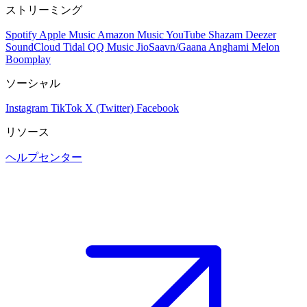
ストリーミング
Spotify
Apple Music
Amazon Music
YouTube
Shazam
Deezer
SoundCloud
Tidal
QQ Music
JioSaavn/Gaana
Anghami
Melon
Boomplay
ソーシャル
Instagram
TikTok
X (Twitter)
Facebook
リソース
ヘルプセンター