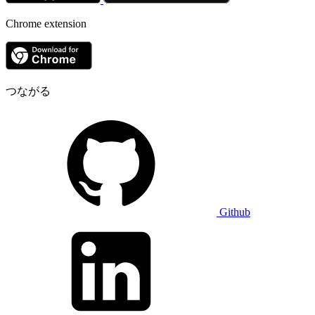
Chrome extension
つながる
Github