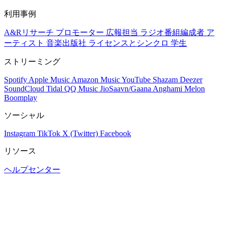
利用事例
A&Rリサーチ
プロモーター
広報担当
ラジオ番組編成者
ア
ーティスト
音楽出版社
ライセンスとシンクロ
学生
ストリーミング
Spotify
Apple Music
Amazon Music
YouTube
Shazam
Deezer
SoundCloud
Tidal
QQ Music
JioSaavn/Gaana
Anghami
Melon
Boomplay
ソーシャル
Instagram
TikTok
X (Twitter)
Facebook
リソース
ヘルプセンター