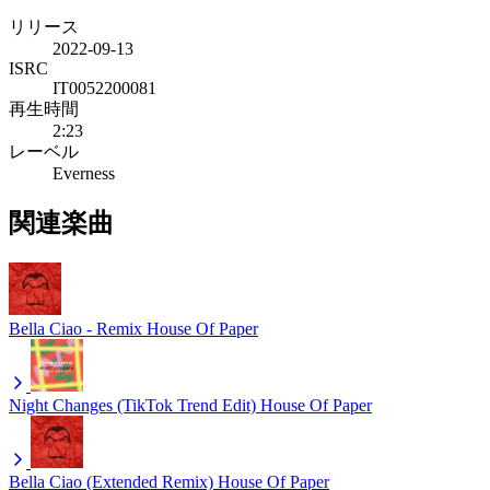
リリース
2022-09-13
ISRC
IT0052200081
再生時間
2:23
レーベル
Everness
関連楽曲
Bella Ciao - Remix
House Of Paper
Night Changes (TikTok Trend Edit)
House Of Paper
Bella Ciao (Extended Remix)
House Of Paper