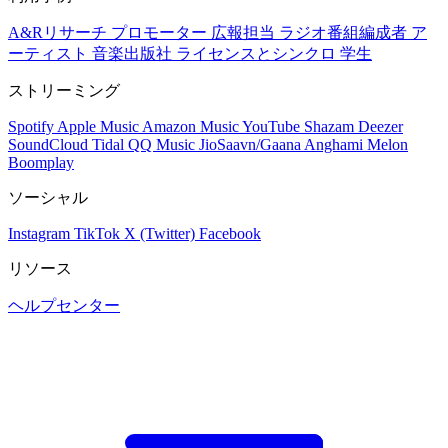
A&Rリサーチ
プロモーター
広報担当
ラジオ番組編成者
ア
ーティスト
音楽出版社
ライセンスとシンクロ
学生
ストリーミング
Spotify
Apple Music
Amazon Music
YouTube
Shazam
Deezer
SoundCloud
Tidal
QQ Music
JioSaavn/Gaana
Anghami
Melon
Boomplay
ソーシャル
Instagram
TikTok
X (Twitter)
Facebook
リソース
ヘルプセンター