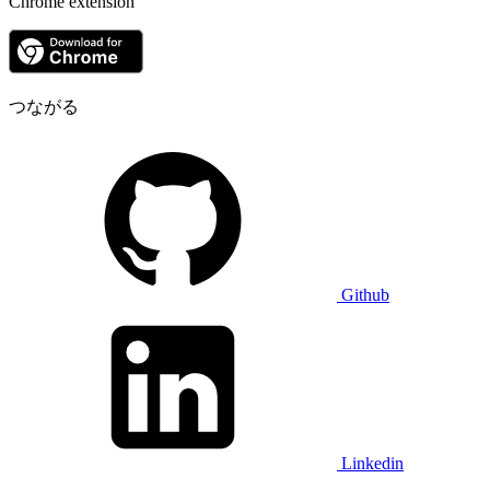
Chrome extension
つながる
Github
Linkedin