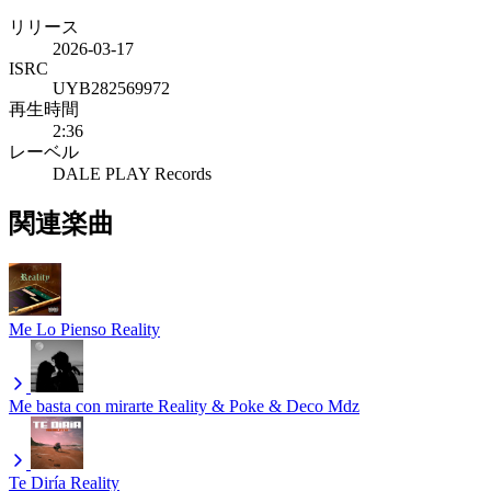
リリース
2026-03-17
ISRC
UYB282569972
再生時間
2:36
レーベル
DALE PLAY Records
関連楽曲
Me Lo Pienso
Reality
Me basta con mirarte
Reality & Poke & Deco Mdz
Te Diría
Reality