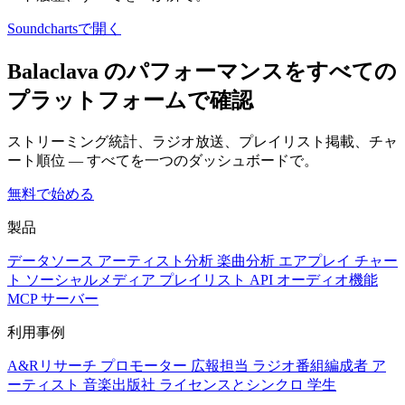
Soundchartsで開く
Balaclava のパフォーマンスをすべての
プラットフォームで確認
ストリーミング統計、ラジオ放送、プレイリスト掲載、チャ
ート順位 — すべてを一つのダッシュボードで。
無料で始める
製品
データソース
アーティスト分析
楽曲分析
エアプレイ
チャー
ト
ソーシャルメディア
プレイリスト
API
オーディオ機能
MCP サーバー
利用事例
A&Rリサーチ
プロモーター
広報担当
ラジオ番組編成者
ア
ーティスト
音楽出版社
ライセンスとシンクロ
学生