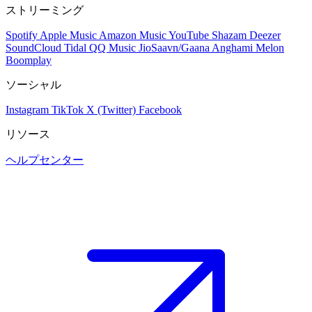
ストリーミング
Spotify
Apple Music
Amazon Music
YouTube
Shazam
Deezer
SoundCloud
Tidal
QQ Music
JioSaavn/Gaana
Anghami
Melon
Boomplay
ソーシャル
Instagram
TikTok
X (Twitter)
Facebook
リソース
ヘルプセンター