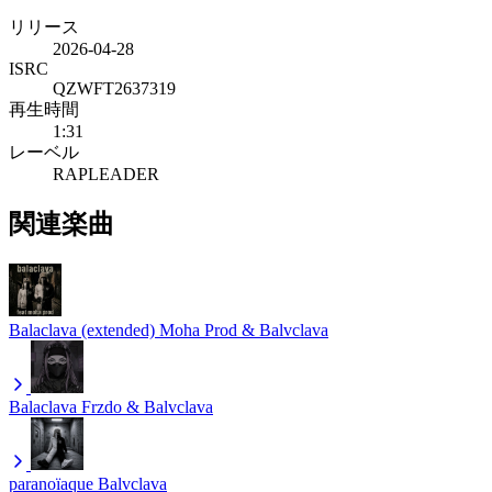
リリース
2026-04-28
ISRC
QZWFT2637319
再生時間
1:31
レーベル
RAPLEADER
関連楽曲
Balaclava (extended)
Moha Prod & Balvclava
Balaclava
Frzdo & Balvclava
paranoïaque
Balvclava