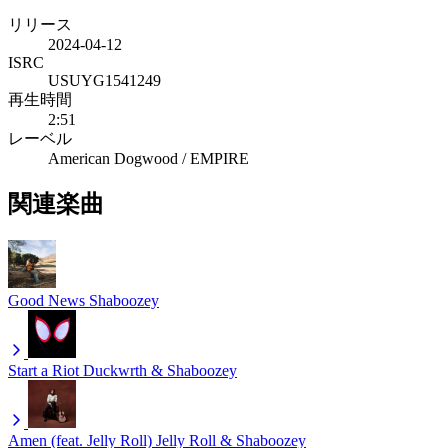
リリース
2024-04-12
ISRC
USUYG1541249
再生時間
2:51
レーベル
American Dogwood / EMPIRE
関連楽曲
Good News
Shaboozey
Start a Riot
Duckwrth & Shaboozey
Amen (feat. Jelly Roll)
Jelly Roll & Shaboozey