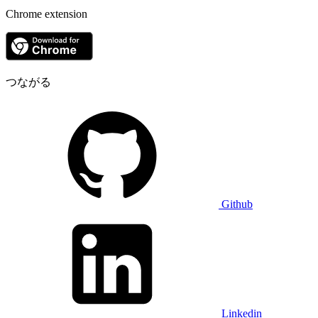
Chrome extension
つながる
Github
Linkedin