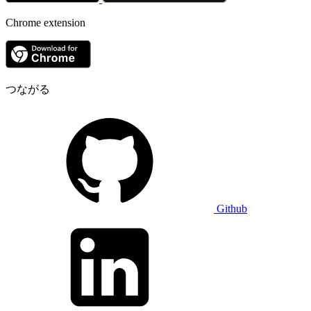
Chrome extension
つながる
Github