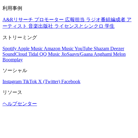
利用事例
A&Rリサーチ
プロモーター
広報担当
ラジオ番組編成者
ア
ーティスト
音楽出版社
ライセンスとシンクロ
学生
ストリーミング
Spotify
Apple Music
Amazon Music
YouTube
Shazam
Deezer
SoundCloud
Tidal
QQ Music
JioSaavn/Gaana
Anghami
Melon
Boomplay
ソーシャル
Instagram
TikTok
X (Twitter)
Facebook
リソース
ヘルプセンター