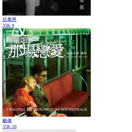
呂喬恩
35K
9
戴偉
35K
10