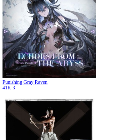
Punishing Gray Raven
41K
3