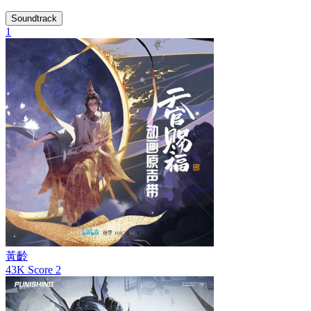
Soundtrack
1
黃齡
43K
Score
2