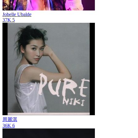
Jobelle Ubalde
37K
5
周麗淇
36K
6