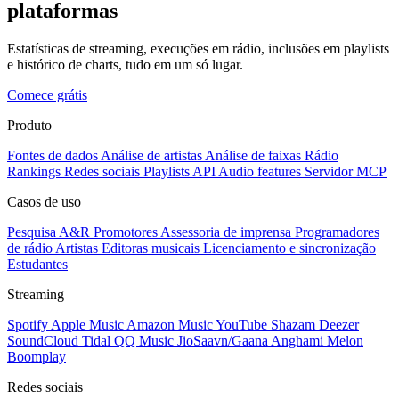
plataformas
Estatísticas de streaming, execuções em rádio, inclusões em playlists
e histórico de charts, tudo em um só lugar.
Comece grátis
Produto
Fontes de dados
Análise de artistas
Análise de faixas
Rádio
Rankings
Redes sociais
Playlists
API
Audio features
Servidor MCP
Casos de uso
Pesquisa A&R
Promotores
Assessoria de imprensa
Programadores
de rádio
Artistas
Editoras musicais
Licenciamento e sincronização
Estudantes
Streaming
Spotify
Apple Music
Amazon Music
YouTube
Shazam
Deezer
SoundCloud
Tidal
QQ Music
JioSaavn/Gaana
Anghami
Melon
Boomplay
Redes sociais