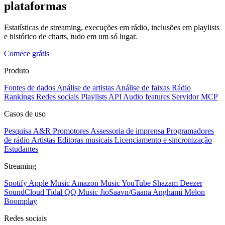
plataformas
Estatísticas de streaming, execuções em rádio, inclusões em playlists
e histórico de charts, tudo em um só lugar.
Comece grátis
Produto
Fontes de dados
Análise de artistas
Análise de faixas
Rádio
Rankings
Redes sociais
Playlists
API
Audio features
Servidor MCP
Casos de uso
Pesquisa A&R
Promotores
Assessoria de imprensa
Programadores
de rádio
Artistas
Editoras musicais
Licenciamento e sincronização
Estudantes
Streaming
Spotify
Apple Music
Amazon Music
YouTube
Shazam
Deezer
SoundCloud
Tidal
QQ Music
JioSaavn/Gaana
Anghami
Melon
Boomplay
Redes sociais