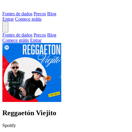
Fontes de dados
Preços
Blog
Entrar
Comece grátis
Fontes de dados
Preços
Blog
Comece grátis
Entrar
Reggaetón Viejito
Spotify