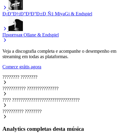
Ð¡Ð°Ð½Ð°Ð²Ð°Ð±Ð¸Ñ‡
MiyaGi & Endspiel
Приятная
Ollane & Endspiel
Veja a discografia completa e acompanhe o desempenho em
streaming em todas as plataformas.
Comece grátis agora
????????
????????
???????????
???????????????
????
????????????????????????????????
??????????
????????
Analytics completas desta música