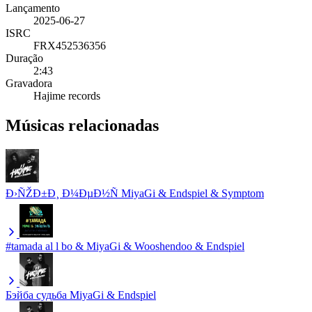
Lançamento
2025-06-27
ISRC
FRX452536356
Duração
2:43
Gravadora
Hajime records
Músicas relacionadas
Ð›ÑŽÐ±Ð¸ Ð¼ÐµÐ½Ñ
MiyaGi & Endspiel & Symptom
#tamada
al l bo & MiyaGi & Wooshendoo & Endspiel
Бэйба судьба
MiyaGi & Endspiel