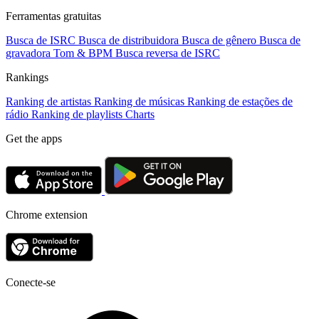
Ferramentas gratuitas
Busca de ISRC
Busca de distribuidora
Busca de gênero
Busca de
gravadora
Tom & BPM
Busca reversa de ISRC
Rankings
Ranking de artistas
Ranking de músicas
Ranking de estações de
rádio
Ranking de playlists
Charts
Get the apps
Chrome extension
Conecte-se