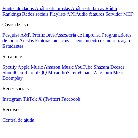
Fontes de dados
Análise de artistas
Análise de faixas
Rádio
Rankings
Redes sociais
Playlists
API
Audio features
Servidor MCP
Casos de uso
Pesquisa A&R
Promotores
Assessoria de imprensa
Programadores
de rádio
Artistas
Editoras musicais
Licenciamento e sincronização
Estudantes
Streaming
Spotify
Apple Music
Amazon Music
YouTube
Shazam
Deezer
SoundCloud
Tidal
QQ Music
JioSaavn/Gaana
Anghami
Melon
Boomplay
Redes sociais
Instagram
TikTok
X (Twitter)
Facebook
Recursos
Central de ajuda