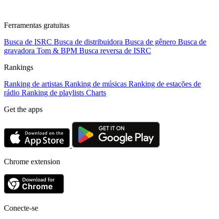
Ferramentas gratuitas
Busca de ISRC
Busca de distribuidora
Busca de gênero
Busca de
gravadora
Tom & BPM
Busca reversa de ISRC
Rankings
Ranking de artistas
Ranking de músicas
Ranking de estações de
rádio
Ranking de playlists
Charts
Get the apps
Chrome extension
Conecte-se