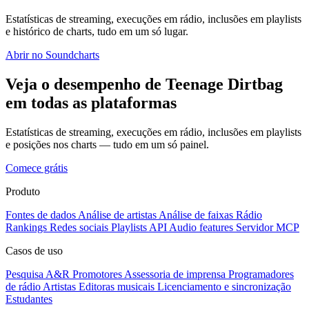
Estatísticas de streaming, execuções em rádio, inclusões em playlists
e histórico de charts, tudo em um só lugar.
Abrir no Soundcharts
Veja o desempenho de Teenage Dirtbag
em todas as plataformas
Estatísticas de streaming, execuções em rádio, inclusões em playlists
e posições nos charts — tudo em um só painel.
Comece grátis
Produto
Fontes de dados
Análise de artistas
Análise de faixas
Rádio
Rankings
Redes sociais
Playlists
API
Audio features
Servidor MCP
Casos de uso
Pesquisa A&R
Promotores
Assessoria de imprensa
Programadores
de rádio
Artistas
Editoras musicais
Licenciamento e sincronização
Estudantes