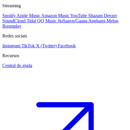
Streaming
Spotify
Apple Music
Amazon Music
YouTube
Shazam
Deezer
SoundCloud
Tidal
QQ Music
JioSaavn/Gaana
Anghami
Melon
Boomplay
Redes sociais
Instagram
TikTok
X (Twitter)
Facebook
Recursos
Central de ajuda