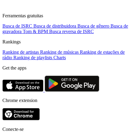
Ferramentas gratuitas
Busca de ISRC
Busca de distribuidora
Busca de gênero
Busca de
gravadora
Tom & BPM
Busca reversa de ISRC
Rankings
Ranking de artistas
Ranking de músicas
Ranking de estações de
rádio
Ranking de playlists
Charts
Get the apps
Chrome extension
Conecte-se