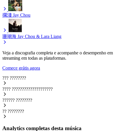
擱淺
Jay Chou
珊瑚海
Jay Chou & Lara Liang
Veja a discografia completa e acompanhe o desempenho em
streaming em todas as plataformas.
Comece grátis agora
???
????????
????
????????????????????
??????
????????
??
????????
Analytics completas desta música