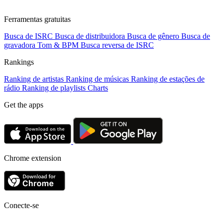
Ferramentas gratuitas
Busca de ISRC
Busca de distribuidora
Busca de gênero
Busca de
gravadora
Tom & BPM
Busca reversa de ISRC
Rankings
Ranking de artistas
Ranking de músicas
Ranking de estações de
rádio
Ranking de playlists
Charts
Get the apps
Chrome extension
Conecte-se