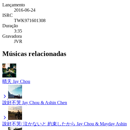
Lançamento
2016-06-24
ISRC
TWK971601308
Duração
3:35
Gravadora
JVR
Músicas relacionadas
晴天
Jay Chou
說好不哭
Jay Chou & Ashin Chen
說好不哭/ 泣かないと 約束したから
Jay Chou & Mayday Ashin