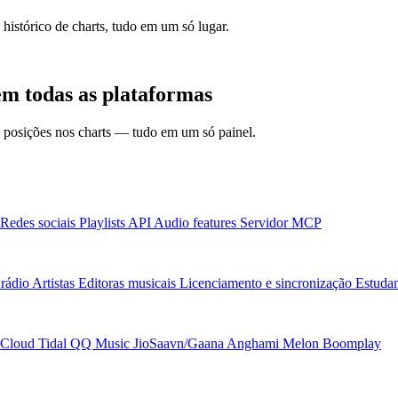
 histórico de charts, tudo em um só lugar.
em todas as plataformas
 e posições nos charts — tudo em um só painel.
Redes sociais
Playlists
API
Audio features
Servidor MCP
rádio
Artistas
Editoras musicais
Licenciamento e sincronização
Estudan
Cloud
Tidal
QQ Music
JioSaavn/Gaana
Anghami
Melon
Boomplay