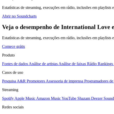
Estatísticas de streaming, execuções em rádio, inclusões em playlists e
Abrir no Soundcharts
Veja o desempenho de International Love 
Estatísticas de streaming, execuções em rádio, inclusões em playlists
Comece grátis
Produto
Fontes de dados
Análise de artistas
Análise de faixas
Rádio
Rankings
Casos de uso
Pesquisa A&R
Promotores
Assessoria de imprensa
Programadores de 
Streaming
Spotify
Apple Music
Amazon Music
YouTube
Shazam
Deezer
Sound
Redes sociais