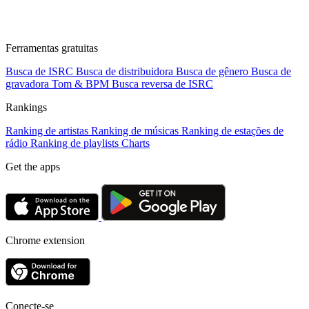
Ferramentas gratuitas
Busca de ISRC
Busca de distribuidora
Busca de gênero
Busca de
gravadora
Tom & BPM
Busca reversa de ISRC
Rankings
Ranking de artistas
Ranking de músicas
Ranking de estações de
rádio
Ranking de playlists
Charts
Get the apps
Chrome extension
Conecte-se