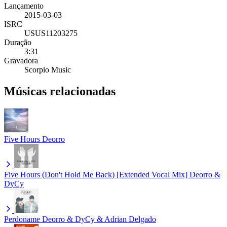
Lançamento
2015-03-03
ISRC
USUS11203275
Duração
3:31
Gravadora
Scorpio Music
Músicas relacionadas
Five Hours
Deorro
Five Hours (Don't Hold Me Back) [Extended Vocal Mix]
Deorro &
DyCy
Perdoname
Deorro & DyCy & Adrian Delgado