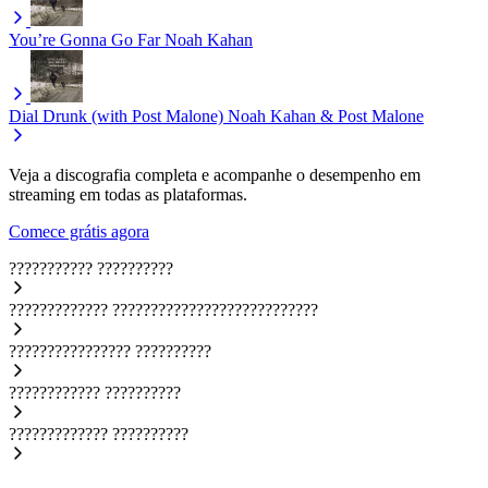
You’re Gonna Go Far
Noah Kahan
Dial Drunk (with Post Malone)
Noah Kahan & Post Malone
Veja a discografia completa e acompanhe o desempenho em
streaming em todas as plataformas.
Comece grátis agora
???????????
??????????
?????????????
???????????????????????????
????????????????
??????????
????????????
??????????
?????????????
??????????