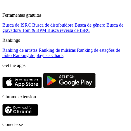
Ferramentas gratuitas
Busca de ISRC
Busca de distribuidora
Busca de gênero
Busca de
gravadora
Tom & BPM
Busca reversa de ISRC
Rankings
Ranking de artistas
Ranking de músicas
Ranking de estações de
rádio
Ranking de playlists
Charts
Get the apps
Chrome extension
Conecte-se