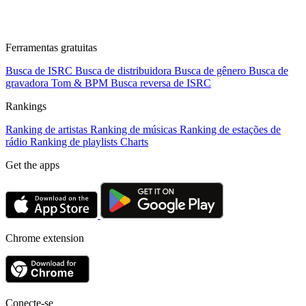
Ferramentas gratuitas
Busca de ISRC
Busca de distribuidora
Busca de gênero
Busca de
gravadora
Tom & BPM
Busca reversa de ISRC
Rankings
Ranking de artistas
Ranking de músicas
Ranking de estações de
rádio
Ranking de playlists
Charts
Get the apps
Chrome extension
Conecte-se