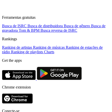
Ferramentas gratuitas
Busca de ISRC
Busca de distribuidora
Busca de gênero
Busca de
gravadora
Tom & BPM
Busca reversa de ISRC
Rankings
Ranking de artistas
Ranking de músicas
Ranking de estações de
rádio
Ranking de playlists
Charts
Get the apps
Chrome extension
Conecte-se