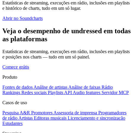
Estatísticas de streaming, execuções em rádio, inclusões em playlists
e histórico de charts, tudo em um só lugar.
Abrir no Soundcharts
Veja o desempenho de undressed em todas
as plataformas
Estatísticas de streaming, execuções em rádio, inclusões em playlists
e posições nos charts — tudo em um só painel.
Comece grátis
Produto
Fontes de dados
Análise de artistas
Análise de faixas
Rádio
Rankings
Redes sociais
Playlists
API
Audio features
Servidor MCP
Casos de uso
Pesquisa A&R
Promotores
Assessoria de imprensa
Programadores
de rádio
Artistas
Editoras musicais
Licenciamento e sincronização
Estudantes