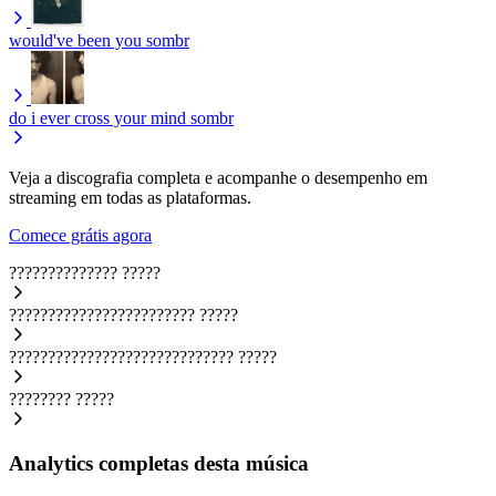
would've been you
sombr
do i ever cross your mind
sombr
Veja a discografia completa e acompanhe o desempenho em
streaming em todas as plataformas.
Comece grátis agora
??????????????
?????
????????????????????????
?????
?????????????????????????????
?????
????????
?????
Analytics completas desta música