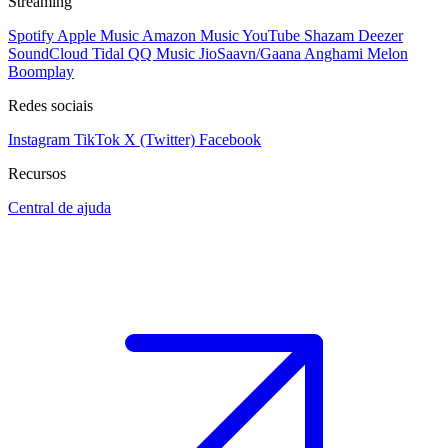
Streaming
Spotify
Apple Music
Amazon Music
YouTube
Shazam
Deezer
SoundCloud
Tidal
QQ Music
JioSaavn/Gaana
Anghami
Melon
Boomplay
Redes sociais
Instagram
TikTok
X (Twitter)
Facebook
Recursos
Central de ajuda