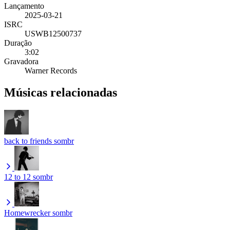
Lançamento
2025-03-21
ISRC
USWB12500737
Duração
3:02
Gravadora
Warner Records
Músicas relacionadas
back to friends
sombr
12 to 12
sombr
Homewrecker
sombr