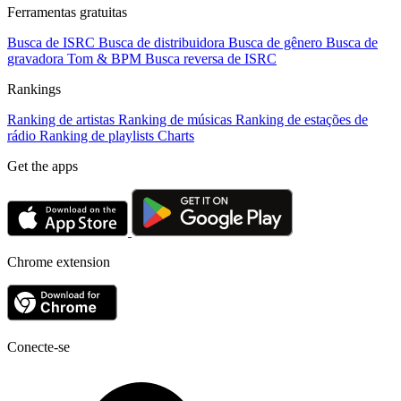
Ferramentas gratuitas
Busca de ISRC
Busca de distribuidora
Busca de gênero
Busca de
gravadora
Tom & BPM
Busca reversa de ISRC
Rankings
Ranking de artistas
Ranking de músicas
Ranking de estações de
rádio
Ranking de playlists
Charts
Get the apps
Chrome extension
Conecte-se