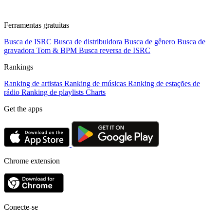
Ferramentas gratuitas
Busca de ISRC
Busca de distribuidora
Busca de gênero
Busca de
gravadora
Tom & BPM
Busca reversa de ISRC
Rankings
Ranking de artistas
Ranking de músicas
Ranking de estações de
rádio
Ranking de playlists
Charts
Get the apps
Chrome extension
Conecte-se