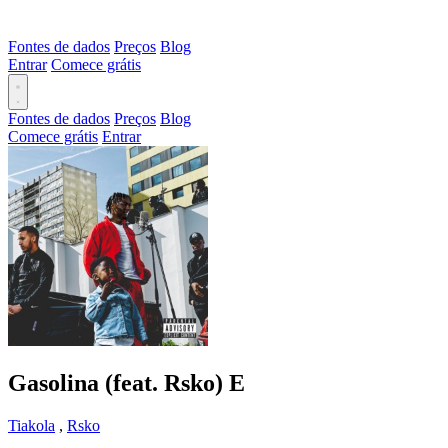
Fontes de dados
Preços
Blog
Entrar
Comece grátis
Fontes de dados
Preços
Blog
Comece grátis
Entrar
Gasolina (feat. Rsko)
E
Tiakola
,
Rsko