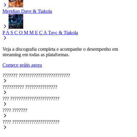
Meridian
Dave & Tiakola
P A S C O M M E Ç A
Tayc & Tiakola
Veja a discografia completa e acompanhe o desempenho em
streaming em todas as plataformas.
Comece grátis agora
???????
????????????????????????
??????????
???????????????
???
???????????????????????
????
???????
????
??????????????????????