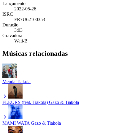
Lançamento
2022-05-26
ISRC
FR7U62100353
Duração
3:03
Gravadora
Wati-B
Músicas relacionadas
Meuda
Tiakola
FLEURS (feat. Tiakola)
Gazo & Tiakola
MAMI WATA
Gazo & Tiakola