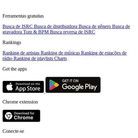
Ferramentas gratuitas
Busca de ISRC
Busca de distribuidora
Busca de gênero
Busca de
gravadora
Tom & BPM
Busca reversa de ISRC
Rankings
Ranking de artistas
Ranking de músicas
Ranking de estações de
rádio
Ranking de playlists
Charts
Get the apps
Chrome extension
Conecte-se