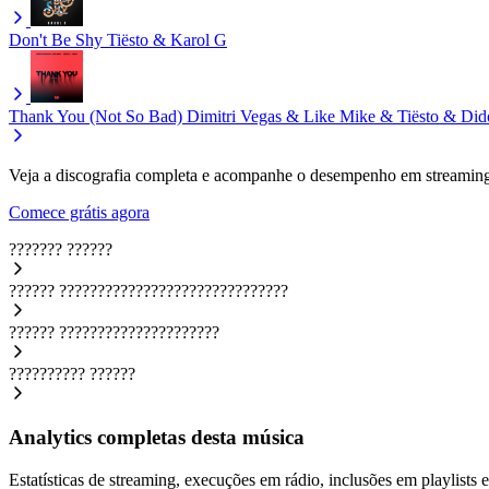
Don't Be Shy
Tiësto & Karol G
Thank You (Not So Bad)
Dimitri Vegas & Like Mike & Tiësto & D
Veja a discografia completa e acompanhe o desempenho em streaming
Comece grátis agora
???????
??????
??????
??????????????????????????????
??????
?????????????????????
??????????
??????
Analytics completas desta música
Estatísticas de streaming, execuções em rádio, inclusões em playlists e