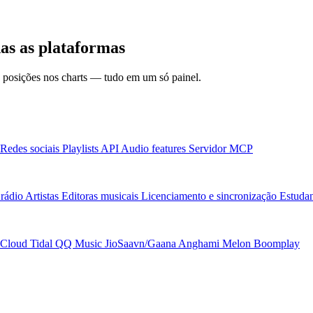
as as plataformas
 e posições nos charts — tudo em um só painel.
Redes sociais
Playlists
API
Audio features
Servidor MCP
rádio
Artistas
Editoras musicais
Licenciamento e sincronização
Estudan
Cloud
Tidal
QQ Music
JioSaavn/Gaana
Anghami
Melon
Boomplay