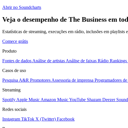
Abrir no Soundcharts
Veja o desempenho de The Business em tod
Estatísticas de streaming, execuções em rádio, inclusões em playlists
Comece grátis
Produto
Fontes de dados
Análise de artistas
Análise de faixas
Rádio
Rankings
Casos de uso
Pesquisa A&R
Promotores
Assessoria de imprensa
Programadores de 
Streaming
Spotify
Apple Music
Amazon Music
YouTube
Shazam
Deezer
Sound
Redes sociais
Instagram
TikTok
X (Twitter)
Facebook