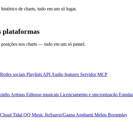
 histórico de charts, tudo em um só lugar.
 plataformas
 e posições nos charts — tudo em um só painel.
Redes sociais
Playlists
API
Audio features
Servidor MCP
rádio
Artistas
Editoras musicais
Licenciamento e sincronização
Estudan
Cloud
Tidal
QQ Music
JioSaavn/Gaana
Anghami
Melon
Boomplay