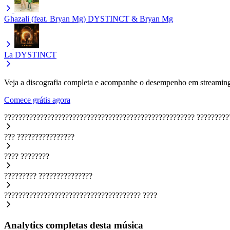
Ghazali (feat. Bryan Mg)
DYSTINCT & Bryan Mg
La
DYSTINCT
Veja a discografia completa e acompanhe o desempenho em streaming
Comece grátis agora
?????????????????????????????????????????????????????
?????????
???
????????????????
????
????????
?????????
???????????????
??????????????????????????????????????
????
Analytics completas desta música