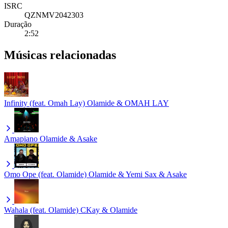
ISRC
QZNMV2042303
Duração
2:52
Músicas relacionadas
Infinity (feat. Omah Lay)
Olamide & OMAH LAY
Amapiano
Olamide & Asake
Omo Ope (feat. Olamide)
Olamide & Yemi Sax & Asake
Wahala (feat. Olamide)
CKay & Olamide