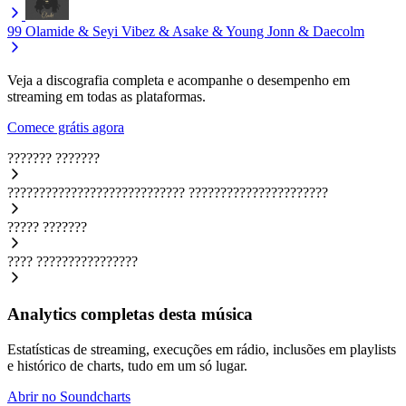
99
Olamide & Seyi Vibez & Asake & Young Jonn & Daecolm
Veja a discografia completa e acompanhe o desempenho em
streaming em todas as plataformas.
Comece grátis agora
???????
???????
????????????????????????????
??????????????????????
?????
???????
????
????????????????
Analytics completas desta música
Estatísticas de streaming, execuções em rádio, inclusões em playlists
e histórico de charts, tudo em um só lugar.
Abrir no Soundcharts