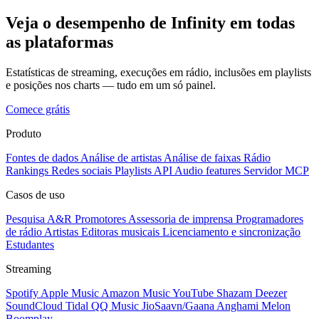
Veja o desempenho de Infinity em todas
as plataformas
Estatísticas de streaming, execuções em rádio, inclusões em playlists
e posições nos charts — tudo em um só painel.
Comece grátis
Produto
Fontes de dados
Análise de artistas
Análise de faixas
Rádio
Rankings
Redes sociais
Playlists
API
Audio features
Servidor MCP
Casos de uso
Pesquisa A&R
Promotores
Assessoria de imprensa
Programadores
de rádio
Artistas
Editoras musicais
Licenciamento e sincronização
Estudantes
Streaming
Spotify
Apple Music
Amazon Music
YouTube
Shazam
Deezer
SoundCloud
Tidal
QQ Music
JioSaavn/Gaana
Anghami
Melon
Boomplay