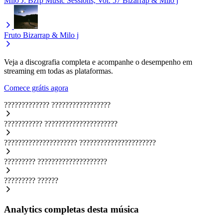
Milo J: Bzrp Music Sessions, Vol. 57
Bizarrap & Milo j
Fruto
Bizarrap & Milo j
Veja a discografia completa e acompanhe o desempenho em
streaming em todas as plataformas.
Comece grátis agora
?????????????
?????????????????
???????????
?????????????????????
?????????????????????
??????????????????????
?????????
????????????????????
?????????
??????
Analytics completas desta música