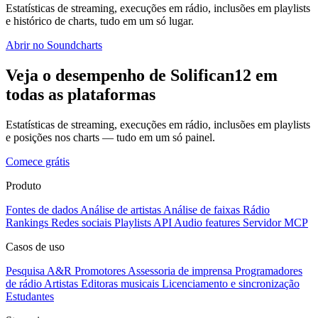
Estatísticas de streaming, execuções em rádio, inclusões em playlists
e histórico de charts, tudo em um só lugar.
Abrir no Soundcharts
Veja o desempenho de Solifican12 em
todas as plataformas
Estatísticas de streaming, execuções em rádio, inclusões em playlists
e posições nos charts — tudo em um só painel.
Comece grátis
Produto
Fontes de dados
Análise de artistas
Análise de faixas
Rádio
Rankings
Redes sociais
Playlists
API
Audio features
Servidor MCP
Casos de uso
Pesquisa A&R
Promotores
Assessoria de imprensa
Programadores
de rádio
Artistas
Editoras musicais
Licenciamento e sincronização
Estudantes