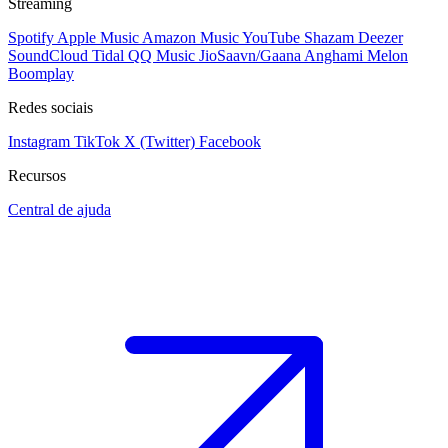
Streaming
Spotify
Apple Music
Amazon Music
YouTube
Shazam
Deezer
SoundCloud
Tidal
QQ Music
JioSaavn/Gaana
Anghami
Melon
Boomplay
Redes sociais
Instagram
TikTok
X (Twitter)
Facebook
Recursos
Central de ajuda